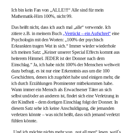
Ich bin kein Fan von „ALLE!!!“ Alle sind für mein
Mathematik-Hirn 100%, nicht 99.
Das heißt nicht, dass ich auch mal „alle“ verwende. Ich
zitiere z.B. in meinem Buch
„Verrückt – ein Aufschrei“
eine
Psychologin mit den Worten: „100% der psychisch
Erkrankten tragen Wut in sich.“ Immer wieder wiederhole
ich meinen Satz: „Keiner unserer Special Effects kommt aus
heiterem Himmel. JEDER ist der Donner nach dem
Einschlag.“ Ja, ich habe nicht 100% der Menschen weltweit
dazu befragt, es ist nur eine Erkenntnis aus um die 100
Geschichten, denen ich zugehört habe und einigen mehr, die
ich durch Erzählungen Prominenter mitbekommen habe.
Wann immer ein Mensch als Erwachsener Täter an sich
selbst und/oder an anderen ist, findet sich eine Verletzung in
der Kindheit – dem dortigen Einschlag folgt der Donner. In
diesem Satz sehe ich keine Anschuldigung, die jemanden
verletzen könnte – was nicht heißt, dass sich jemand verletzt
fühlen könnte.
„Und ich möchte nichts mehr von „not all men“ lesen, weil´s