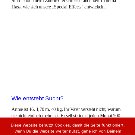
Sinn – doch beim Zuhören erklärt sich auch beim Thema
Hass, wie sich unsere „Special Effects“ entwickeln.
Wie entsteht Sucht?
Annie ist 16, 1,70 m, 40 kg. Ihr Vater versteht nicht, warum
sie nicht einfach mehr isst. Er selbst steckt jeden Monat 500
Euro in sein Onlinespiel. Annies Mutter vermeidet
Diese Website benutzt Cookies, damit die Seite funktioniert.
Diskussionen mit ihm über ihr Rauchen. Verstehen des
Wenn Du die Website weiter nutzt, gehe ich von Deinem
jeweils anderen? Fehlanzeige.