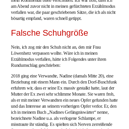
mein Kommentar blieb verschollen. Ich war froh, dass ich
am Abend zuvor nicht in meinen gefürchteten Erzählmodus
verfallen war, die paar geschriebenen Sätze, die ich als nicht
bösartig empfand, waren schnell getippt.
Falsche Schuhgröße
Nein, ich zog mir den Schuh nicht an, den mir Frau
Löwenherz verpassen wollte. Wäre ich in meinen
Erzählmodus verfallen, hätte ich Folgendes unter ihren
Rundumschlag geschrieben:
2018 ging eine Verwandte, Nadine (damals Mitte 20), eine
Beziehung mit einem Mann ein. Durch den Dorf-Buschfunk
erfuhren wir, dass er seine Ex massiv gestalkt hatte, laut der
Mutter der Ex zwei sehr schlimme Monate. Sie waren froh,
als er mit meiner Verwandten ein neues Opfer gefunden hatte
und das Interesse an seinem vorherigen Opfer verlor. Er, den
ich in meinem Buch „Nadines Gefängniswärter“ nenne,
bezeichnete Nadine u.a. als verlogene Schlampe, er
misstraute ihr ständig. Es spielten sich Nerven zerreißende