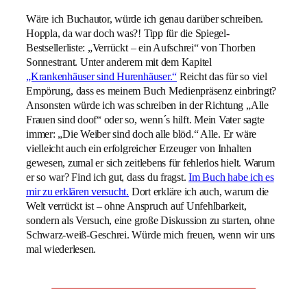
Wäre ich Buchautor, würde ich genau darüber schreiben.
Hoppla, da war doch was?! Tipp für die Spiegel-
Bestsellerliste: „Verrückt – ein Aufschrei“ von Thorben
Sonnestrant. Unter anderem mit dem Kapitel
„Krankenhäuser sind Hurenhäuser.“
Reicht das für so viel
Empörung, dass es meinem Buch Medienpräsenz einbringt?
Ansonsten würde ich was schreiben in der Richtung „Alle
Frauen sind doof“ oder so, wenn´s hilft. Mein Vater sagte
immer: „Die Weiber sind doch alle blöd.“ Alle. Er wäre
vielleicht auch ein erfolgreicher Erzeuger von Inhalten
gewesen, zumal er sich zeitlebens für fehlerlos hielt. Warum
er so war? Find ich gut, dass du fragst.
Im Buch habe ich es
mir zu erklären versucht.
Dort erkläre ich auch, warum die
Welt verrückt ist – ohne Anspruch auf Unfehlbarkeit,
sondern als Versuch, eine große Diskussion zu starten, ohne
Schwarz-weiß-Geschrei. Würde mich freuen, wenn wir uns
mal wiederlesen.