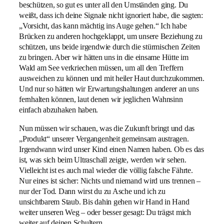
beschützen, so gut es unter all den Umständen ging. Du
weißt, dass ich deine Signale nicht ignoriert habe, die sagten:
„Vorsicht, das kann mächtig ins Auge gehen.“ Ich habe
Brücken zu anderen hochgeklappt, um unsere Beziehung zu
schützen, uns beide irgendwie durch die stürmischen Zeiten
zu bringen. Aber wir hätten uns in die einsame Hütte im
Wald am See verkriechen müssen, um all den Treffern
ausweichen zu können und mit heiler Haut durchzukommen.
Und nur so hätten wir Erwartungshaltungen anderer an uns
fernhalten können, laut denen wir jeglichen Wahnsinn
einfach abzuhaken haben.
Nun müssen wir schauen, was die Zukunft bringt und das
„Produkt“ unserer Vergangenheit gemeinsam austragen.
Irgendwann wird unser Kind einen Namen haben. Ob es das
ist, was sich beim Ultraschall zeigte, werden wir sehen.
Vielleicht ist es auch mal wieder die völlig falsche Fährte.
Nur eines ist sicher: Nichts und niemand wird uns trennen –
nur der Tod. Dann wirst du zu Asche und ich zu
unsichtbarem Staub. Bis dahin gehen wir Hand in Hand
weiter unseren Weg – oder besser gesagt: Du trägst mich
weiter auf deinen Schultern.