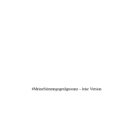
#MeineStimmegegenIgnoranz – leise Version