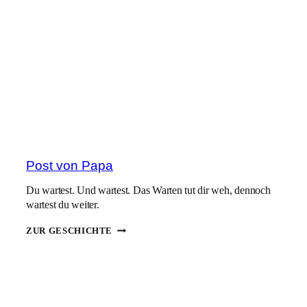
HIER.
ER
IST
TOT.
Post von Papa
Du wartest. Und wartest. Das Warten tut dir weh, dennoch
wartest du weiter.
POST
ZUR GESCHICHTE
VON
PAPA