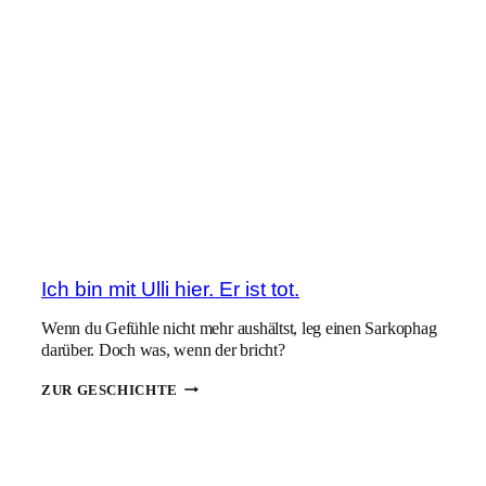
5.
TODESTAG
Ich bin mit Ulli hier. Er ist tot.
Wenn du Gefühle nicht mehr aushältst, leg einen Sarkophag
darüber. Doch was, wenn der bricht?
ICH
ZUR GESCHICHTE
BIN
MIT
ULLI
HIER.
ER