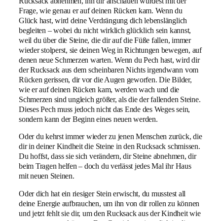
Rucksack abnehmen, ihn dir anschauen würdest mit der
Frage, wie genau er auf deinen Rücken kam. Wenn du
Glück hast, wird deine Verdrängung dich lebenslänglich
begleiten – wobei du nicht wirklich glücklich sein kannst,
weil du über die Steine, die dir auf die Füße fallen, immer
wieder stolperst, sie deinen Weg in Richtungen bewegen, auf
denen neue Schmerzen warten. Wenn du Pech hast, wird dir
der Rucksack aus dem scheinbaren Nichts irgendwann vom
Rücken gerissen, dir vor die Augen geworfen. Die Bilder,
wie er auf deinen Rücken kam, werden wach und die
Schmerzen sind ungleich größer, als die der fallenden Steine.
Dieses Pech muss jedoch nicht das Ende des Weges sein,
sondern kann der Beginn eines neuen werden.
Oder du kehrst immer wieder zu jenen Menschen zurück, die
dir in deiner Kindheit die Steine in den Rucksack schmissen.
Du hoffst, dass sie sich verändern, dir Steine abnehmen, dir
beim Tragen helfen – doch du verlässt jedes Mal ihr Haus
mit neuen Steinen.
Oder dich hat ein riesiger Stein erwischt, du musstest all
deine Energie aufbrauchen, um ihn von dir rollen zu können
und jetzt fehlt sie dir, um den Rucksack aus der Kindheit wie