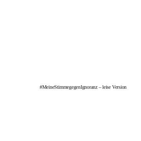
#MeineStimmegegenIgnoranz – leise Version