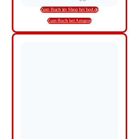
Zum Buch im Shop bei bod.de
Zum Buch bei Amazon