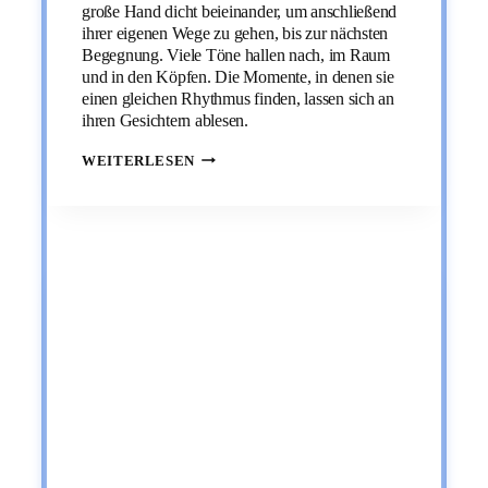
große Hand dicht beieinander, um anschließend
ihrer eigenen Wege zu gehen, bis zur nächsten
Begegnung. Viele Töne hallen nach, im Raum
und in den Köpfen. Die Momente, in denen sie
einen gleichen Rhythmus finden, lassen sich an
ihren Gesichtern ablesen.
ERKLÄR
WEITERLESEN
MIR
GEFÜHLE:
FREUDE,
GLÜCK,
LEICHTIGKEIT