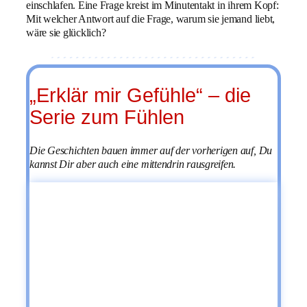
einschlafen. Eine Frage kreist im Minutentakt in ihrem Kopf:
Mit welcher Antwort auf die Frage, warum sie jemand liebt,
wäre sie glücklich?
„Erklär mir Gefühle“ – die
Serie zum Fühlen
Die Geschichten bauen immer auf der vorherigen auf, Du
kannst Dir aber auch eine mittendrin rausgreifen.