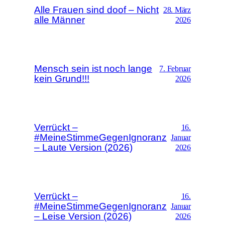
Alle Frauen sind doof – Nicht
28. März
alle Männer
2026
Mensch sein ist noch lange
7. Februar
kein Grund!!!
2026
Verrückt –
16.
#MeineStimmeGegenIgnoranz
Januar
– Laute Version (2026)
2026
Verrückt –
16.
#MeineStimmeGegenIgnoranz
Januar
– Leise Version (2026)
2026