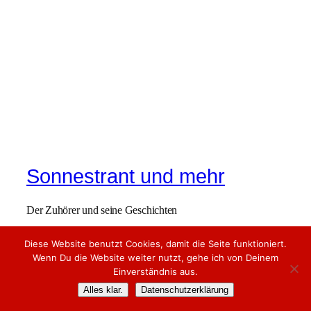
Sonnestrant und mehr
Der Zuhörer und seine Geschichten
Diese Website benutzt Cookies, damit die Seite funktioniert.
Willkommen
Wenn Du die Website weiter nutzt, gehe ich von Deinem
Verrückt – Das Buch
Einverständnis aus.
Pressemappe (Start)
Alles klar.
Datenschutzerklärung
Aurelie Joie