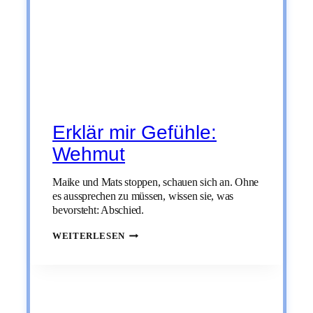
Erklär mir Gefühle:
Wehmut
Maike und Mats stoppen, schauen sich an. Ohne
es aussprechen zu müssen, wissen sie, was
bevorsteht: Abschied.
ERKLÄR
WEITERLESEN
MIR
GEFÜHLE:
WEHMUT