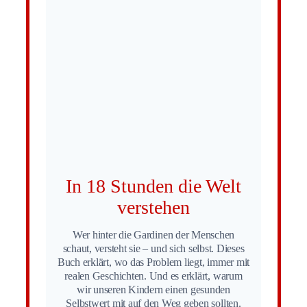
In 18 Stunden die Welt
verstehen
Wer hinter die Gardinen der Menschen
schaut, versteht sie – und sich selbst. Dieses
Buch erklärt, wo das Problem liegt, immer mit
realen Geschichten. Und es erklärt, warum
wir unseren Kindern einen gesunden
Selbstwert mit auf den Weg geben sollten.