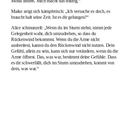
Moral finden. Mich macht das traurig.“
Maike zeigt sich kämpferisch: „Ich versuche es doch, es
braucht halt seine Zeit. Ist es dir gelungen?“
Alice schmunzelt: „Wenn du im Sturm stehst, nimm jede
Gelegenheit wahr, dich umzudrehen, so dass du
Rückenwind bekommst. Wenn du die Arme nicht
ausbreitest, kannst du den Rückenwind nicht nutzen. Dein
Gefühl, allein zu sein, kann sich nur verändern, wenn du die
Arme öffnest. Das, was war, bestimmt deine Gefühle. Dass
es dir schwerfällt, dich im Sturm umzudrehen, kommt von
dem, was war.“