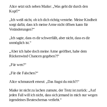
Alice setzt sich neben Maike: „Was geht dir durch den
Kopf?“
„Ich weiß nicht, ob ich dich richtig verstehe. Meine Kindheit
sorgt dafür, dass ich meine Arme nicht öffnen kann für
Veränderungen?“
„Ich sagte, dass es dir schwerfällt, aber nicht, dass es dir
unmöglich ist.“
„Aber ich habe doch meine Arme geöffnet, habe dem
Rückenwind Chancen gegeben?!“
„Für wen?“
„Für die Falschen?“
Alice schmunzelt erneut: „Das fragst du mich?!“
Maike ist nicht zu lachen zumute, der Trotz ist zurück: „Auf
jeden Fall will ich nicht, dass sich jemand in mich nur wegen
irgendeines Beuteschemas verliebt.“