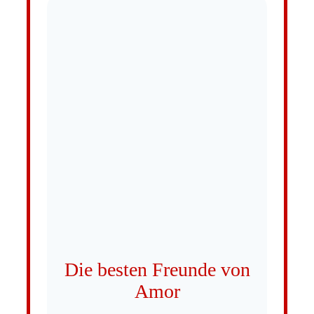
Die besten Freunde von
Amor