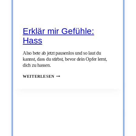
Erklär mir Gefühle:
Hass
Also bete ab jetzt pausenlos und so laut du
kannst, dass du stirbst, bevor dein Opfer lernt,
dich zu hassen.
ERKLÄR
WEITERLESEN
MIR
GEFÜHLE:
HASS