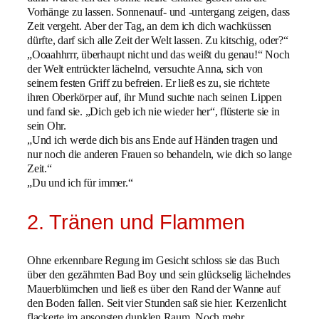
Vorhänge zu lassen. Sonnenauf- und -untergang zeigen, dass
Zeit vergeht. Aber der Tag, an dem ich dich wachküssen
dürfte, darf sich alle Zeit der Welt lassen. Zu kitschig, oder?“
„Ooaahhrrr, überhaupt nicht und das weißt du genau!“ Noch
der Welt entrückter lächelnd, versuchte Anna, sich von
seinem festen Griff zu befreien. Er ließ es zu, sie richtete
ihren Oberkörper auf, ihr Mund suchte nach seinen Lippen
und fand sie. „Dich geb ich nie wieder her“, flüsterte sie in
sein Ohr.
„Und ich werde dich bis ans Ende auf Händen tragen und
nur noch die anderen Frauen so behandeln, wie dich so lange
Zeit.“
„Du und ich für immer.“
2. Tränen und Flammen
Ohne erkennbare Regung im Gesicht schloss sie das Buch
über den gezähmten Bad Boy und sein glückselig lächelndes
Mauerblümchen und ließ es über den Rand der Wanne auf
den Boden fallen. Seit vier Stunden saß sie hier. Kerzenlicht
flackerte im ansonsten dunklen Raum. Noch mehr