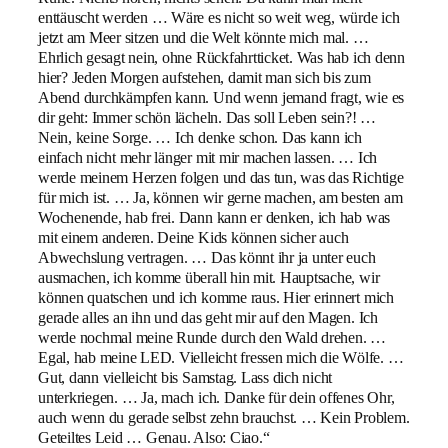
enttäuscht werden … Wäre es nicht so weit weg, würde ich
jetzt am Meer sitzen und die Welt könnte mich mal. …
Ehrlich gesagt nein, ohne Rückfahrtticket. Was hab ich denn
hier? Jeden Morgen aufstehen, damit man sich bis zum
Abend durchkämpfen kann. Und wenn jemand fragt, wie es
dir geht: Immer schön lächeln. Das soll Leben sein?! …
Nein, keine Sorge. … Ich denke schon. Das kann ich
einfach nicht mehr länger mit mir machen lassen. … Ich
werde meinem Herzen folgen und das tun, was das Richtige
für mich ist. … Ja, können wir gerne machen, am besten am
Wochenende, hab frei. Dann kann er denken, ich hab was
mit einem anderen. Deine Kids können sicher auch
Abwechslung vertragen. … Das könnt ihr ja unter euch
ausmachen, ich komme überall hin mit. Hauptsache, wir
können quatschen und ich komme raus. Hier erinnert mich
gerade alles an ihn und das geht mir auf den Magen. Ich
werde nochmal meine Runde durch den Wald drehen. …
Egal, hab meine LED. Vielleicht fressen mich die Wölfe. …
Gut, dann vielleicht bis Samstag. Lass dich nicht
unterkriegen. … Ja, mach ich. Danke für dein offenes Ohr,
auch wenn du gerade selbst zehn brauchst. … Kein Problem.
Geteiltes Leid … Genau. Also: Ciao.“