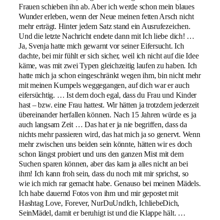
Frauen schieben ihn ab. Aber ich werde schon mein blaues
Wunder erleben, wenn der Neue meinen fetten Arsch nicht
mehr erträgt. Hinter jedem Satz stand ein Ausrufezeichen.
Und die letzte Nachricht endete dann mit Ich liebe dich! …
Ja, Svenja hatte mich gewarnt vor seiner Eifersucht. Ich
dachte, bei mir fühlt er sich sicher, weil ich nicht auf die Idee
käme, was mit zwei Typen gleichzeitig laufen zu haben. Ich
hatte mich ja schon eingeschränkt wegen ihm, bin nicht mehr
mit meinen Kumpels weggegangen, auf dich war er auch
eifersüchtig. … Ist dem doch egal, dass du Frau und Kinder
hast – bzw. eine Frau hattest. Wir hätten ja trotzdem jederzeit
übereinander herfallen können. Nach 15 Jahren würde es ja
auch langsam Zeit … Das hat er ja nie begriffen, dass da
nichts mehr passieren wird, das hat mich ja so genervt. Wenn
mehr zwischen uns beiden sein könnte, hätten wir es doch
schon längst probiert und uns den ganzen Mist mit dem
Suchen sparen können, aber das kam ja alles nicht an bei
ihm! Ich kann froh sein, dass du noch mit mir sprichst, so
wie ich mich rar gemacht habe. Genauso bei meinen Mädels.
Ich habe dauernd Fotos von ihm und mir gepostet mit
Hashtag Love, Forever, NurDuUndIch, IchliebeDich,
SeinMädel, damit er beruhigt ist und die Klappe hält. …