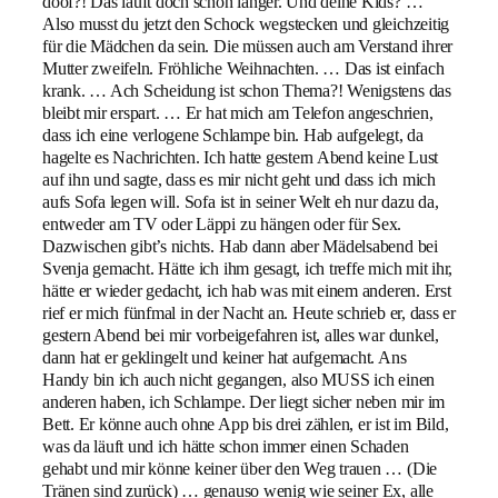
doof?! Das läuft doch schon länger. Und deine Kids? …
Also musst du jetzt den Schock wegstecken und gleichzeitig
für die Mädchen da sein. Die müssen auch am Verstand ihrer
Mutter zweifeln. Fröhliche Weihnachten. … Das ist einfach
krank. … Ach Scheidung ist schon Thema?! Wenigstens das
bleibt mir erspart. … Er hat mich am Telefon angeschrien,
dass ich eine verlogene Schlampe bin. Hab aufgelegt, da
hagelte es Nachrichten. Ich hatte gestern Abend keine Lust
auf ihn und sagte, dass es mir nicht geht und dass ich mich
aufs Sofa legen will. Sofa ist in seiner Welt eh nur dazu da,
entweder am TV oder Läppi zu hängen oder für Sex.
Dazwischen gibt’s nichts. Hab dann aber Mädelsabend bei
Svenja gemacht. Hätte ich ihm gesagt, ich treffe mich mit ihr,
hätte er wieder gedacht, ich hab was mit einem anderen. Erst
rief er mich fünfmal in der Nacht an. Heute schrieb er, dass er
gestern Abend bei mir vorbeigefahren ist, alles war dunkel,
dann hat er geklingelt und keiner hat aufgemacht. Ans
Handy bin ich auch nicht gegangen, also MUSS ich einen
anderen haben, ich Schlampe. Der liegt sicher neben mir im
Bett. Er könne auch ohne App bis drei zählen, er ist im Bild,
was da läuft und ich hätte schon immer einen Schaden
gehabt und mir könne keiner über den Weg trauen … (Die
Tränen sind zurück) … genauso wenig wie seiner Ex, alle