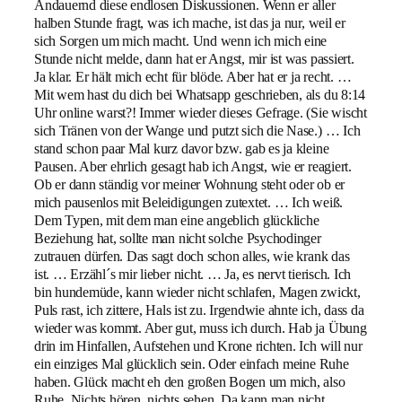
Andauernd diese endlosen Diskussionen. Wenn er aller
halben Stunde fragt, was ich mache, ist das ja nur, weil er
sich Sorgen um mich macht. Und wenn ich mich eine
Stunde nicht melde, dann hat er Angst, mir ist was passiert.
Ja klar. Er hält mich echt für blöde. Aber hat er ja recht. …
Mit wem hast du dich bei Whatsapp geschrieben, als du 8:14
Uhr online warst?! Immer wieder dieses Gefrage. (Sie wischt
sich Tränen von der Wange und putzt sich die Nase.) … Ich
stand schon paar Mal kurz davor bzw. gab es ja kleine
Pausen. Aber ehrlich gesagt hab ich Angst, wie er reagiert.
Ob er dann ständig vor meiner Wohnung steht oder ob er
mich pausenlos mit Beleidigungen zutextet. … Ich weiß.
Dem Typen, mit dem man eine angeblich glückliche
Beziehung hat, sollte man nicht solche Psychodinger
zutrauen dürfen. Das sagt doch schon alles, wie krank das
ist. … Erzähl´s mir lieber nicht. … Ja, es nervt tierisch. Ich
bin hundemüde, kann wieder nicht schlafen, Magen zwickt,
Puls rast, ich zittere, Hals ist zu. Irgendwie ahnte ich, dass da
wieder was kommt. Aber gut, muss ich durch. Hab ja Übung
drin im Hinfallen, Aufstehen und Krone richten. Ich will nur
ein einziges Mal glücklich sein. Oder einfach meine Ruhe
haben. Glück macht eh den großen Bogen um mich, also
Ruhe. Nichts hören, nichts sehen. Da kann man nicht