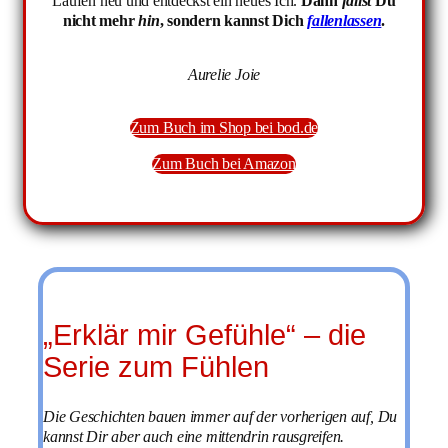
Laufen neu und entdeckst ein neues Ich.
Dann
fällst
Du
nicht mehr
hin
, sondern kannst Dich
fallenlassen
.
Aurelie Joie
Zum Buch im Shop bei bod.de
Zum Buch bei Amazon
„Erklär mir Gefühle“ – die
Serie zum Fühlen
Die Geschichten bauen immer auf der vorherigen auf, Du
kannst Dir aber auch eine mittendrin rausgreifen.