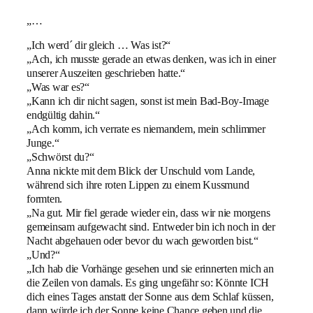
„…
„Ich werd´ dir gleich … Was ist?“
„Ach, ich musste gerade an etwas denken, was ich in einer
unserer Auszeiten geschrieben hatte.“
„Was war es?“
„Kann ich dir nicht sagen, sonst ist mein Bad-Boy-Image
endgültig dahin.“
„Ach komm, ich verrate es niemandem, mein schlimmer
Junge.“
„Schwörst du?“
Anna nickte mit dem Blick der Unschuld vom Lande,
während sich ihre roten Lippen zu einem Kussmund
formten.
„Na gut. Mir fiel gerade wieder ein, dass wir nie morgens
gemeinsam aufgewacht sind. Entweder bin ich noch in der
Nacht abgehauen oder bevor du wach geworden bist.“
„Und?“
„Ich hab die Vorhänge gesehen und sie erinnerten mich an
die Zeilen von damals. Es ging ungefähr so: Könnte ICH
dich eines Tages anstatt der Sonne aus dem Schlaf küssen,
dann würde ich der Sonne keine Chance geben und die