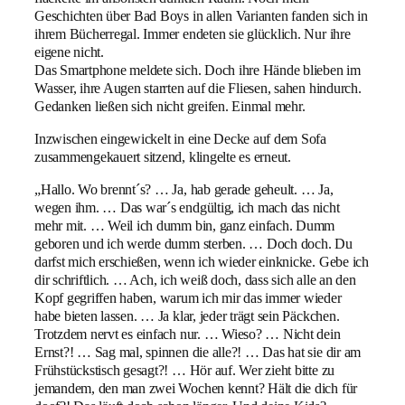
Geschichten über Bad Boys in allen Varianten fanden sich in
ihrem Bücherregal. Immer endeten sie glücklich. Nur ihre
eigene nicht.
Das Smartphone meldete sich. Doch ihre Hände blieben im
Wasser, ihre Augen starrten auf die Fliesen, sahen hindurch.
Gedanken ließen sich nicht greifen. Einmal mehr.
Inzwischen eingewickelt in eine Decke auf dem Sofa
zusammengekauert sitzend, klingelte es erneut.
„Hallo. Wo brennt´s? … Ja, hab gerade geheult. … Ja,
wegen ihm. … Das war´s endgültig, ich mach das nicht
mehr mit. … Weil ich dumm bin, ganz einfach. Dumm
geboren und ich werde dumm sterben. … Doch doch. Du
darfst mich erschießen, wenn ich wieder einknicke. Gebe ich
dir schriftlich. … Ach, ich weiß doch, dass sich alle an den
Kopf gegriffen haben, warum ich mir das immer wieder
habe bieten lassen. … Ja klar, jeder trägt sein Päckchen.
Trotzdem nervt es einfach nur. … Wieso? … Nicht dein
Ernst?! … Sag mal, spinnen die alle?! … Das hat sie dir am
Frühstückstisch gesagt?! … Hör auf. Wer zieht bitte zu
jemandem, den man zwei Wochen kennt? Hält die dich für