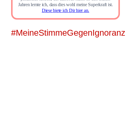
Jahren lernte ich, dass dies wohl meine Superkraft ist.
Diese biete ich Dir hier an.
#MeineStimmeGegenIgnoranz