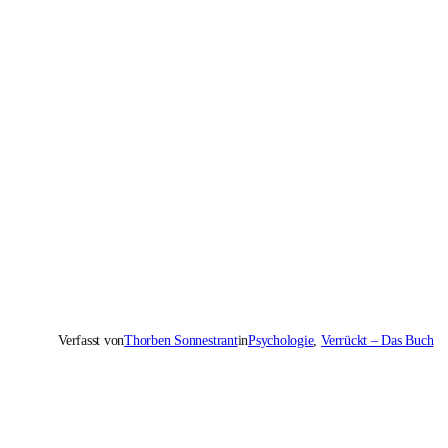
Verfasst von
Thorben Sonnestrant
in
Psychologie
, 
Verrückt – Das Buch