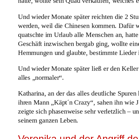
hatte, wollte sein Quad verkaufen, welches e
Und wieder Monate später reichten die 2 Stu
werden, weil die Chinesen kommen. Dafür wo
quatschte im Urlaub alle Menschen an, hatte
Geschäft inzwischen bergab ging, wollte ein
Hemmungen und glaubte, bestimmte Lieder i
Und wieder Monate später ließ er den Kelle
alles „normaler“.
Katharina, an der das alles deutliche Spuren
ihren Mann „Käpt´n Crazy“, sahen ihn wie Jek
zeigte sich phasenweise sehr verletzlich – u
seinem ganzen Leben.
Veronika und der Angriff d