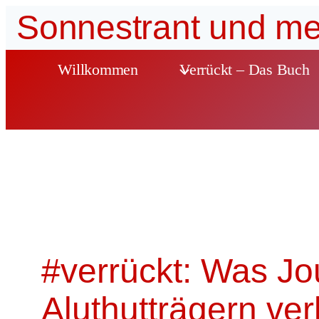
Zum
Sonnestrant und me
Inhalt
springen
Willkommen
Verrückt – Das Buch
#verrückt: Was Jou
Aluthutträgern ver