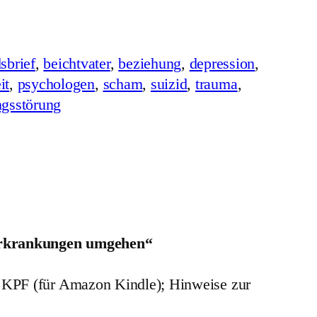
sbrief
, 
beichtvater
, 
beziehung
, 
depression
, 
it
, 
psychologen
, 
scham
, 
suizid
, 
trauma
, 
gsstörung
 Erkrankungen umgehen“
; KPF (für Amazon Kindle); Hinweise zur