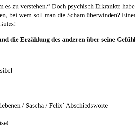
e
m es zu verstehen.“ Doch psychisch Erkrankte haben
i
uen, bei wem soll man die Scham überwinden? Eine
l
Gutes!
2
)
nd die Erzählung des anderen über seine Gefühls
M
e
n
sibel
g
e
liebenen / Sascha / Felix´ Abschiedsworte
ise!