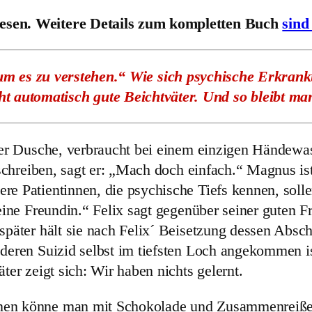
e
lesen. Weitere Details zum kompletten Buch
sind
i
n
m es zu verstehen.“ Wie sich psychische Erkrank
A
ht automatisch gute Beichtväter. Und so bleibt m
u
f
s
 der Dusche, verbraucht bei einem einzigen Händewa
c
 schreiben, sagt er: „Mach doch einfach.“ Magnus is
h
re Patientinnen, die psychische Tiefs kennen, soll
r
 eine Freundin.“ Felix sagt gegenüber seiner guten 
e
 später hält sie nach Felix´ Beisetzung dessen Absc
i
 deren Suizid selbst im tiefsten Loch angekommen 
"
ter zeigt sich: Wir haben nichts gelernt.
(
T
onen könne man mit Schokolade und Zusammenreiß