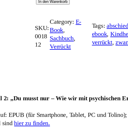
E
In den Warenkorb
-
B
Category:
E-
Tags:
abschied
o
SKU:
Book
, 
ebook
, 
Kindhe
o
0018
Sachbuch
, 
verrückt
, 
zwan
k
12
Verrückt
"
V
e
r
r
ü
eil 2: „Du musst nur – Wie wir mit psychischen
c
k
uf: EPUB (für Smartphone, Tablet, PC und Tolino)
t
d sind
hier zu finden.
–