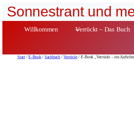
Zum
Sonnestrant und me
Inhalt
springen
Willkommen
Verrückt – Das Buch
Start
/
E-Book
/
Sachbuch
/
Verrückt
/ E-Book „Verrückt – ein Aufschre